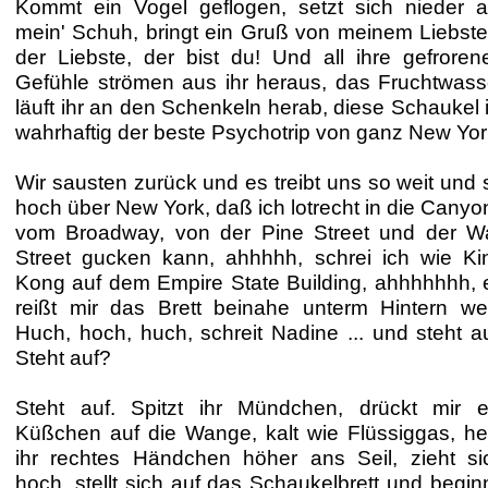
Kommt ein Vogel geflogen, setzt sich nieder a
mein' Schuh, bringt ein Gruß von meinem Liebste
der Liebste, der bist du! Und all ihre gefroren
Gefühle strömen aus ihr heraus, das Fruchtwass
läuft ihr an den Schenkeln herab, diese Schaukel i
wahrhaftig der beste Psychotrip von ganz New Yor
Wir sausten zurück und es treibt uns so weit und 
hoch über New York, daß ich lotrecht in die Canyo
vom Broadway, von der Pine Street und der Wa
Street gucken kann, ahhhhh, schrei ich wie Ki
Kong auf dem Empire State Building, ahhhhhhh, 
reißt mir das Brett beinahe unterm Hintern we
Huch, hoch, huch, schreit Nadine ... und steht au
Steht auf?
Steht auf. Spitzt ihr Mündchen, drückt mir e
Küßchen auf die Wange, kalt wie Flüssiggas, he
ihr rechtes Händchen höher ans Seil, zieht si
hoch, stellt sich auf das Schaukelbrett und beginn