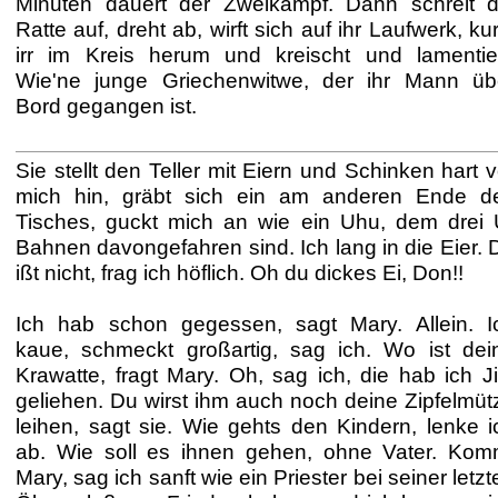
Minuten dauert der Zweikampf. Dann schreit d
Ratte auf, dreht ab, wirft sich auf ihr Laufwerk, kur
irr im Kreis herum und kreischt und lamentier
Wie'ne junge Griechenwitwe, der ihr Mann üb
Bord gegangen ist.
Sie stellt den Teller mit Eiern und Schinken hart v
mich hin, gräbt sich ein am anderen Ende d
Tisches, guckt mich an wie ein Uhu, dem drei 
Bahnen davongefahren sind. Ich lang in die Eier. 
ißt nicht, frag ich höflich. Oh du dickes Ei, Don!!
Ich hab schon gegessen, sagt Mary. Allein. I
kaue, schmeckt großartig, sag ich. Wo ist dei
Krawatte, fragt Mary. Oh, sag ich, die hab ich J
geliehen. Du wirst ihm auch noch deine Zipfelmüt
leihen, sagt sie. Wie gehts den Kindern, lenke i
ab. Wie soll es ihnen gehen, ohne Vater. Kom
Mary, sag ich sanft wie ein Priester bei seiner letzt