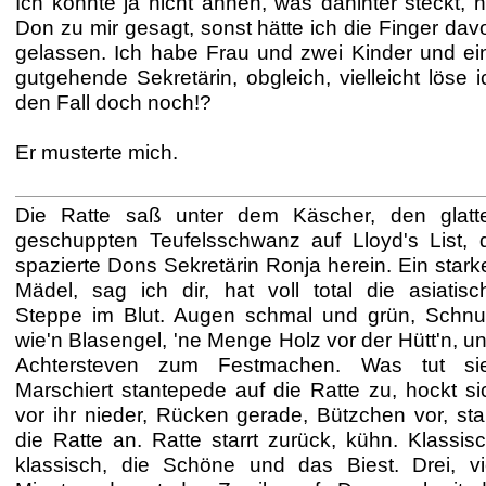
Ich konnte ja nicht ahnen, was dahinter steckt, h
Don zu mir gesagt, sonst hätte ich die Finger dav
gelassen. Ich habe Frau und zwei Kinder und ei
gutgehende Sekretärin, obgleich, vielleicht löse i
den Fall doch noch!?
Er musterte mich.
Die Ratte saß unter dem Käscher, den glatt
geschuppten Teufelsschwanz auf Lloyd's List, 
spazierte Dons Sekretärin Ronja herein. Ein stark
Mädel, sag ich dir, hat voll total die asiatisc
Steppe im Blut. Augen schmal und grün, Schnu
wie'n Blasengel, 'ne Menge Holz vor der Hütt'n, un
Achtersteven zum Festmachen. Was tut si
Marschiert stantepede auf die Ratte zu, hockt si
vor ihr nieder, Rücken gerade, Bützchen vor, star
die Ratte an. Ratte starrt zurück, kühn. Klassisc
klassisch, die Schöne und das Biest. Drei, vi