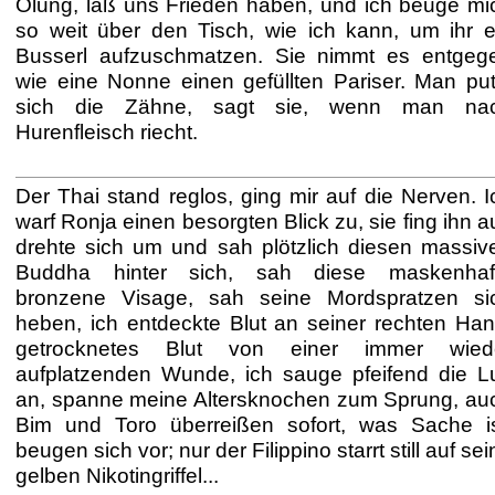
Ölung, laß uns Frieden haben, und ich beuge mi
so weit über den Tisch, wie ich kann, um ihr e
Busserl aufzuschmatzen. Sie nimmt es entgeg
wie eine Nonne einen gefüllten Pariser. Man put
sich die Zähne, sagt sie, wenn man na
Hurenfleisch riecht.
Der Thai stand reglos, ging mir auf die Nerven. I
warf Ronja einen besorgten Blick zu, sie fing ihn au
drehte sich um und sah plötzlich diesen massiv
Buddha hinter sich, sah diese maskenhaf
bronzene Visage, sah seine Mordspratzen si
heben, ich entdeckte Blut an seiner rechten Han
getrocknetes Blut von einer immer wied
aufplatzenden Wunde, ich sauge pfeifend die Lu
an, spanne meine Altersknochen zum Sprung, au
Bim und Toro überreißen sofort, was Sache is
beugen sich vor; nur der Filippino starrt still auf se
gelben Nikotingriffel...