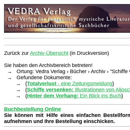
Zurück zur
Archiv-Übersicht
(in Druckversion)
Sie haben den Archivbereich betreten!
→ Ortung: Vedra Verlag › Bücher › Archiv › "Schiffe
→ Gefundene Dokumente:
→ {
Totalverlust
- eine Zeitungsmeldung
}
→ {
Schiffe versenken:
Illustrationen von Aljos
→ {
Hinter dem Vorhang:
Ein Blick ins Buch
}
Buchbestellung Online
Sie können mit Hilfe eines einfachen Bestellfo
aufnehmen und Ihre Bestellung einschicken.