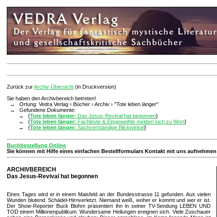
Zurück zur
Archiv-Übersicht
(in Druckversion)
Sie haben den Archivbereich betreten!
→ Ortung: Vedra Verlag › Bücher › Archiv › "Tote leben länger"
→ Gefundene Dokumente:
→ {
Tote leben länger:
Das Jesus-Revival hat begonnen
}
→ {
Tote leben länger:
Fachleute & Eingeweihte melden sich zu Wort
}
→ {
Tote leben länger:
Sachverständige Blickwinkel
}
Buchbestellung Online
Sie können mit Hilfe eines einfachen Bestellformulars Kontakt mit uns aufnehmen
ARCHIVBEREICH
Das Jesus-Revival hat begonnen
Eines Tages wird er in einem Maisfeld an der Bundesstrasse 11 gefunden. Aus vielen
Wunden blutend. Schädel-Hirnverletzt. Niemand weiß, woher er kommt und wer er ist.
Der Show-Reporter Buck Blohm präsentiert ihn in seiner TV-Sendung LEBEN UND
TOD einem Millionenpublikum. Wundersame Heilungen ereignen sich. Viele Zuschauer