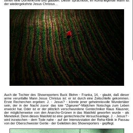
sehen eine Dornenkrone und glauben: Dieser sprachlose, im Koma liegende Mann ist
der wiedergekehrte Jesus Christus...
Auch die Tochter des Showreporters Buck Blohm - Franka, 14, - glaubt, daß dieser
arme verunfallte Mann Jesus Christus ist: er ist durch eine Zeitschleife gekommen.
Erste Recherchen ergeben: J. - Jesus? - könnte jener geheimnisvolle Wundertäter
sein, der in der Nacht zuvor das tote "Zigeuner"-Mädchen Notschga zum Leben
erweckt hat. Oder ist er der plötzlich verschwundene Gentechniker Klaus Klausner,
der möglicherweise von den Anarcho-Grünen in das Maisfeld geworfen wurde - als
Menetekel. Denn dieses Maisfeld ist eine gentechnische Versuchsanlage. J. - Jesus? -
wird inzwischen - dem Tode nahe - auf der Intensivstation der Reha-Klinik in Passau
von der Oberschwester Gertie - der Geliebten des Showreporters - gepflegt.