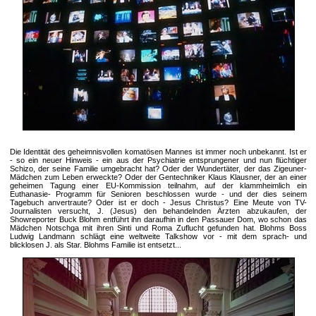
Die Identität des geheimnisvollen komatösen Mannes ist immer noch unbekannt. Ist er
- so ein neuer Hinweis - ein aus der Psychiatrie entsprungener und nun flüchtiger
Schizo, der seine Familie umgebracht hat? Oder der Wundertäter, der das Zigeuner-
Mädchen zum Leben erweckte? Oder der Gentechniker Klaus Klausner, der an einer
geheimen Tagung einer EU-Kommission teilnahm, auf der klammheimlich ein
Euthanasie- Programm für Senioren beschlossen wurde - und der dies seinem
Tagebuch anvertraute? Oder ist er doch - Jesus Christus? Eine Meute von TV-
Journalisten versucht, J. (Jesus) den behandelnden Ärzten abzukaufen, der
Showreporter Buck Blohm entführt ihn daraufhin in den Passauer Dom, wo schon das
Mädchen Notschga mit ihren Sinti und Roma Zuflucht gefunden hat. Blohms Boss
Ludwig Landmann schlägt eine weltweite Talkshow vor - mit dem sprach- und
blicklosen J. als Star. Blohms Familie ist entsetzt...