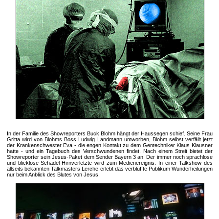
In der Familie des Showreporters Buck Blohm hängt der Haussegen schief. Seine Frau
Gritta wird von Blohms Boss Ludwig Landmann umworben, Blohm selbst verfällt jetzt
der Krankenschwester Eva - die engen Kontakt zu dem Gentechniker Klaus Klausner
hatte - und ein Tagebuch des Verschwundenen findet. Nach einem Streit bietet der
Showreporter sein Jesus-Paket dem Sender Bayern 3 an. Der immer noch sprachlose
und blicklose Schädel-Hirnverletzte wird zum Medienereignis. In einer Talkshow des
allseits bekannten Talkmasters Lerche erlebt das verblüffte Publikum Wunderheilungen
nur beim Anblick des Blutes von Jesus.