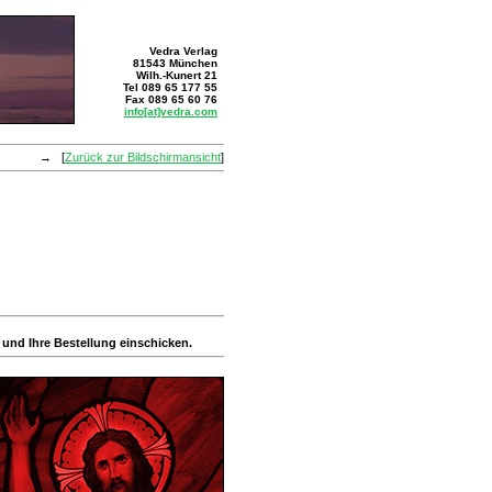
Vedra Verlag
81543 München
Wilh.-Kunert 21
Tel 089 65 177 55
Fax 089 65 60 76
info[at]vedra.com
→ [
Zurück zur Bildschirmansicht
]
 und Ihre Bestellung einschicken.