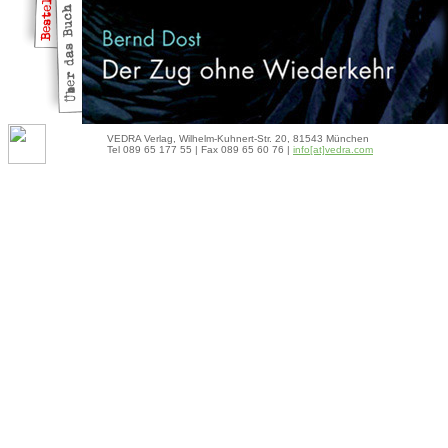
VEDRA Verlag, Wilhelm-Kuhnert-Str. 20, 81543 München
Tel 089 65 177 55 | Fax 089 65 60 76 |
info[at]vedra.com